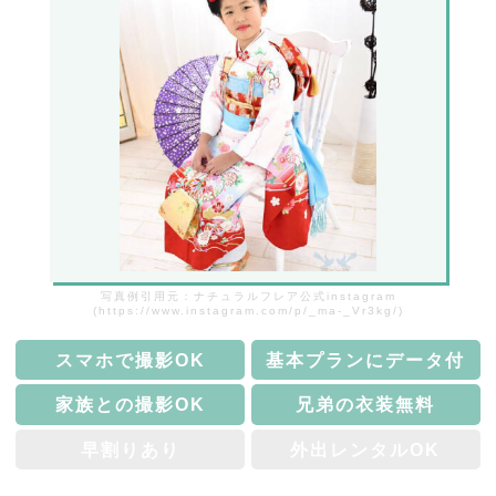
写真例引用元：ナチュラルフレア公式instagram
(https://www.instagram.com/p/_ma-_Vr3kg/)
スマホで撮影OK
基本プランにデータ付
家族との撮影OK
兄弟の衣装無料
早割りあり
外出レンタルOK