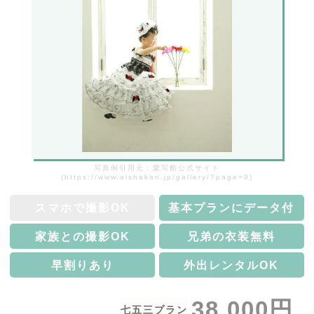
写真例引用元：愛写館公式サイト
(https://www.aishakan.jp/gallery/?page=9)
スマホで撮影OK
基本プランにデータ付
家族との撮影OK
兄弟の衣装無料
早割りあり
外出レンタルOK
38,000円
七五三プラン